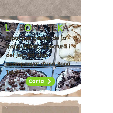
L
A B
O
NA TE
K
A
Espai per gaudir de la
tranquil·litat, la lectura i
del joc, tot això
acompanyat d'una Bona
Teka.
Carta